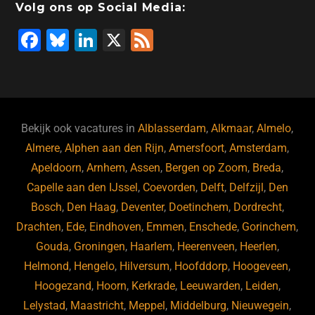
Volg ons op Social Media:
F
Bl
Li
X
F
a
u
n
e
c
e
k
e
e
s
e
d
b
ky
dI
Bekijk ook vacatures in
Alblasserdam
,
Alkmaar
,
Almelo
,
o
n
Almere
,
Alphen aan den Rijn
,
Amersfoort
,
Amsterdam
,
Apeldoorn
,
Arnhem
,
Assen
,
Bergen op Zoom
,
Breda
,
o
Capelle aan den IJssel
,
Coevorden
,
Delft
,
Delfzijl
,
Den
k
Bosch
,
Den Haag
,
Deventer
,
Doetinchem
,
Dordrecht
,
Drachten
,
Ede
,
Eindhoven
,
Emmen
,
Enschede
,
Gorinchem
,
Gouda
,
Groningen
,
Haarlem
,
Heerenveen
,
Heerlen
,
Helmond
,
Hengelo
,
Hilversum
,
Hoofddorp
,
Hoogeveen
,
Hoogezand
,
Hoorn
,
Kerkrade
,
Leeuwarden
,
Leiden
,
Lelystad
,
Maastricht
,
Meppel
,
Middelburg
,
Nieuwegein
,