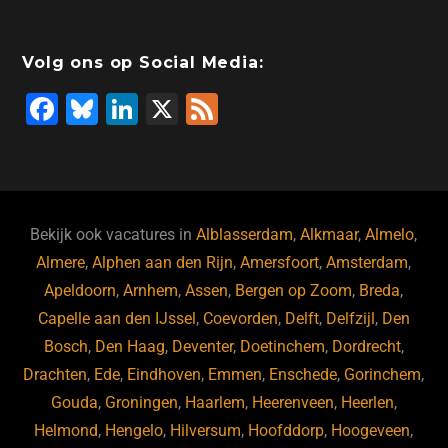
Volg ons op Social Media:
F
Bl
Li
X
F
a
u
n
e
c
e
k
e
e
s
e
d
b
ky
dI
Bekijk ook vacatures in
Alblasserdam
,
Alkmaar
,
Almelo
,
o
n
Almere
,
Alphen aan den Rijn
,
Amersfoort
,
Amsterdam
,
Apeldoorn
,
Arnhem
,
Assen
,
Bergen op Zoom
,
Breda
,
o
Capelle aan den IJssel
,
Coevorden
,
Delft
,
Delfzijl
,
Den
k
Bosch
,
Den Haag
,
Deventer
,
Doetinchem
,
Dordrecht
,
Drachten
,
Ede
,
Eindhoven
,
Emmen
,
Enschede
,
Gorinchem
,
Gouda
,
Groningen
,
Haarlem
,
Heerenveen
,
Heerlen
,
Helmond
,
Hengelo
,
Hilversum
,
Hoofddorp
,
Hoogeveen
,