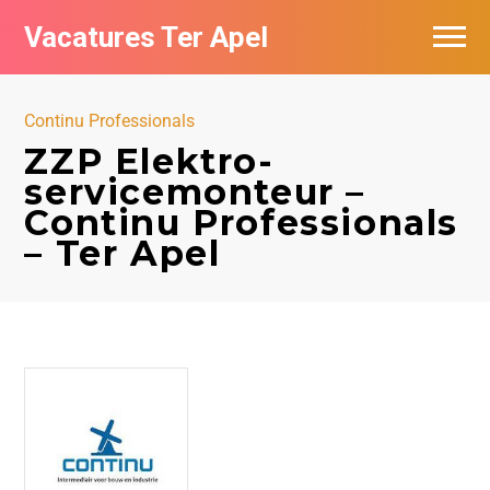
Vacatures Ter Apel
Vacatures per bedrijf
Continu Professionals
Top vacatures
ZZP Elektro-
servicemonteur –
Nieuwsbrief feed
Continu Professionals
– Ter Apel