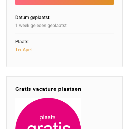
o
n
o
s
p
o
n
p
Datum geplaatst:
k
1 week geleden geplaatst
Plaats:
Ter Apel
Gratis vacature plaatsen