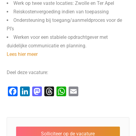
Werk op twee vaste locaties: Zwolle en Ter Apel
Reiskostenvergoeding indien van toepassing
Ondersteuning bij toegang/aanmeldproces voor de
PI’s
Werken voor een stabiele opdrachtgever met
duidelijke communicatie en planning.
Lees hier meer
Deel deze vacature:
F
Li
M
T
W
E
a
n
a
hr
h
m
c
k
st
e
at
ai
e
e
o
a
s
l
b
dI
d
d
A