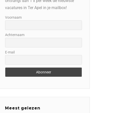
ontvangt dan 1 x per week de nieuwste
vacatures in Ter Apel in je mailbox!
Voornaam
Achternaam
E-mail
Meest gelezen