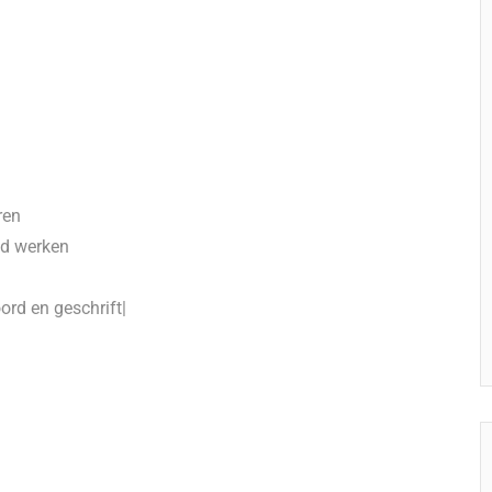
ren
ed werken
rd en geschrift|