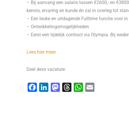
– Bij aanvang een salaris tussen €2600,- en €3800,
kennis, ervaring en kunde én zal in overleg tot st
– Een leuke en uitdagende Fulltime functie voor in
– Ontwikkelingsmogelijkheden
– Eerst een tijdelijk contract via Olympia. Bij wed
Lees hier meer
Deel deze vacature:
F
Li
M
T
W
E
a
n
a
hr
h
m
c
k
st
e
at
ai
e
e
o
a
s
l
b
dI
d
d
A