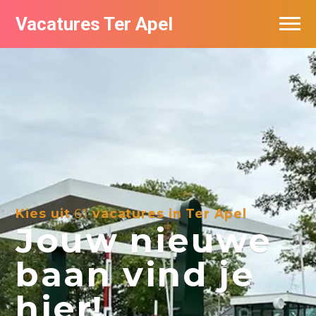
Vacatures Ter Apel
Vacatures per bedrijf
Top vacatures
Nieuwsbrief feed
Kies uit
61
vacatures in Ter Apel
Jouw nieuwe
baan vind je
hier!