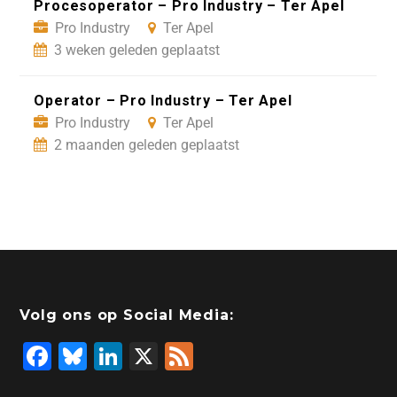
Procesoperator – Pro Industry – Ter Apel
Pro Industry
Ter Apel
3 weken geleden geplaatst
Operator – Pro Industry – Ter Apel
Pro Industry
Ter Apel
2 maanden geleden geplaatst
Volg ons op Social Media:
F
Bl
Li
X
F
a
u
n
e