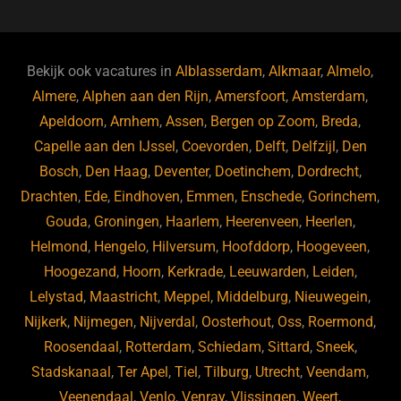
c
e
k
e
e
s
e
d
b
ky
dI
Bekijk ook vacatures in
Alblasserdam
,
Alkmaar
,
Almelo
,
o
n
Almere
,
Alphen aan den Rijn
,
Amersfoort
,
Amsterdam
,
Apeldoorn
,
Arnhem
,
Assen
,
Bergen op Zoom
,
Breda
,
o
Capelle aan den IJssel
,
Coevorden
,
Delft
,
Delfzijl
,
Den
k
Bosch
,
Den Haag
,
Deventer
,
Doetinchem
,
Dordrecht
,
Drachten
,
Ede
,
Eindhoven
,
Emmen
,
Enschede
,
Gorinchem
,
Gouda
,
Groningen
,
Haarlem
,
Heerenveen
,
Heerlen
,
Helmond
,
Hengelo
,
Hilversum
,
Hoofddorp
,
Hoogeveen
,
Hoogezand
,
Hoorn
,
Kerkrade
,
Leeuwarden
,
Leiden
,
Lelystad
,
Maastricht
,
Meppel
,
Middelburg
,
Nieuwegein
,
Nijkerk
,
Nijmegen
,
Nijverdal
,
Oosterhout
,
Oss
,
Roermond
,
Roosendaal
,
Rotterdam
,
Schiedam
,
Sittard
,
Sneek
,
Stadskanaal
,
Ter Apel
,
Tiel
,
Tilburg
,
Utrecht
,
Veendam
,
Veenendaal
,
Venlo
,
Venray
,
Vlissingen
,
Weert
,