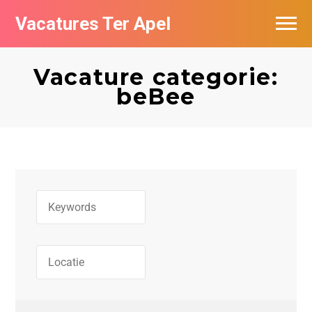
Vacatures Ter Apel
Vacatures per bedrijf
Vacature categorie:
Top vacatures
beBee
Nieuwsbrief feed