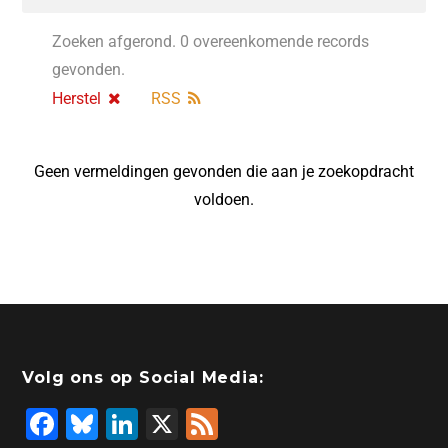
Zoeken afgerond. 0 overeenkomende records
gevonden.
Herstel
RSS
Geen vermeldingen gevonden die aan je zoekopdracht
voldoen.
Volg ons op Social Media:
F
Bl
Li
X
F