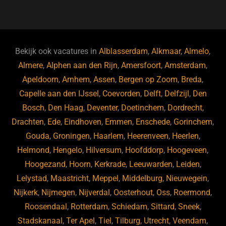
a
u
n
e
c
e
k
e
e
s
e
d
b
ky
dI
Bekijk ook vacatures in
Alblasserdam
,
Alkmaar
,
Almelo
,
o
n
Almere
,
Alphen aan den Rijn
,
Amersfoort
,
Amsterdam
,
Apeldoorn
,
Arnhem
,
Assen
,
Bergen op Zoom
,
Breda
,
o
Capelle aan den IJssel
,
Coevorden
,
Delft
,
Delfzijl
,
Den
k
Bosch
,
Den Haag
,
Deventer
,
Doetinchem
,
Dordrecht
,
Drachten
,
Ede
,
Eindhoven
,
Emmen
,
Enschede
,
Gorinchem
,
Gouda
,
Groningen
,
Haarlem
,
Heerenveen
,
Heerlen
,
Helmond
,
Hengelo
,
Hilversum
,
Hoofddorp
,
Hoogeveen
,
Hoogezand
,
Hoorn
,
Kerkrade
,
Leeuwarden
,
Leiden
,
Lelystad
,
Maastricht
,
Meppel
,
Middelburg
,
Nieuwegein
,
Nijkerk
,
Nijmegen
,
Nijverdal
,
Oosterhout
,
Oss
,
Roermond
,
Roosendaal
,
Rotterdam
,
Schiedam
,
Sittard
,
Sneek
,
Stadskanaal
,
Ter Apel
,
Tiel
,
Tilburg
,
Utrecht
,
Veendam
,